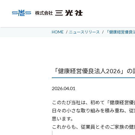
HOME
/
ニュースリリース
/
「健康経営優良法
半導体・電
マイコン
「健康経営優良法人2026」
ディスクリート
会社案内
事業紹介
品質・環境への取組
採用情報
IC
2026.04.01
コンデンサ
このたび当社は、初めて「健康経営優良
抵抗器
日々の小さな取り組みを積み重ね、従
スイッチ / リレー
思います。
これからも、従業員とそのご家族の健