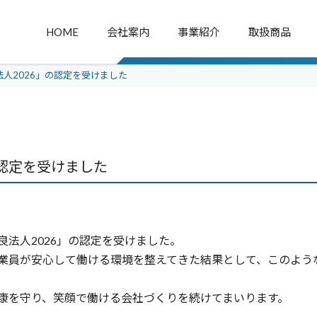
HOME
会社案内
事業紹介
取扱商品
人2026」の認定を受けました
ご挨拶
品質方針
採用トップ
事業内
3つの強みでお客様をサポート
子部品
制御装
先輩社員紹介（営業部）
先輩社員紹介（業務
電子部品を使った製品に関しては、
会社概要
環境方針
沿革
営業
資材
何でもご相談ください。
コイル / フェライトコア /
制御機器
の認定を受けました
営業アシスタント
商品管理
ノイズ対策
産業モーター
総務
熱対策部品
ケーブル /
数字で見る三光社
コネクタ /
ワイヤリングアクセサリー
GROUP TALK
ワイヤリングアクセサリー
法人2026」の認定を受けました。
プリント基板
業員が安心して働ける環境を整えてきた結果として、このよう
その他
康を守り、笑顔で働ける会社づくりを続けてまいります。