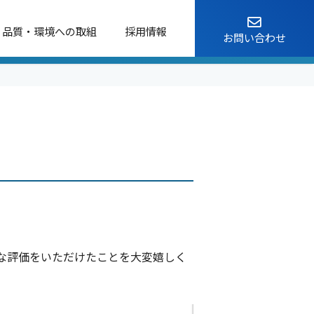
品質・環境への取組
採用情報
お問い合わせ
容
置・制御部品
部）
先輩社員紹介（製造部）
製造
電設資材
真空機器
計測機器
その他
な評価をいただけたことを大変嬉しく