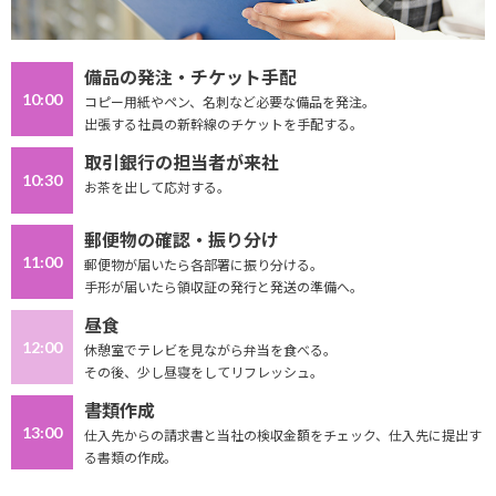
備品の発注・チケット手配
10:00
コピー用紙やペン、名刺など必要な備品を発注。
出張する社員の新幹線のチケットを手配する。
取引銀行の担当者が来社
10:30
お茶を出して応対する。
郵便物の確認・振り分け
11:00
郵便物が届いたら各部署に振り分ける。
手形が届いたら領収証の発行と発送の準備へ。
昼食
12:00
休憩室でテレビを見ながら弁当を食べる。
その後、少し昼寝をしてリフレッシュ。
書類作成
13:00
仕入先からの請求書と当社の検収金額をチェック、仕入先に提出す
る書類の作成。